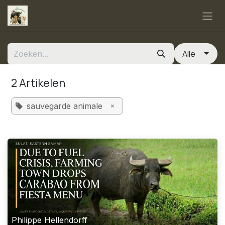
Overslaan naar inhoud
Alle
2 Artikelen
×
sauvegarde animale
Philippe Hellendorff